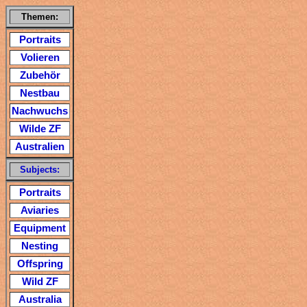
Themen:
Portraits
Volieren
Zubehör
Nestbau
Nachwuchs
Wilde ZF
Australien
Subjects:
Portraits
Aviaries
Equipment
Nesting
Offspring
Wild ZF
Australia