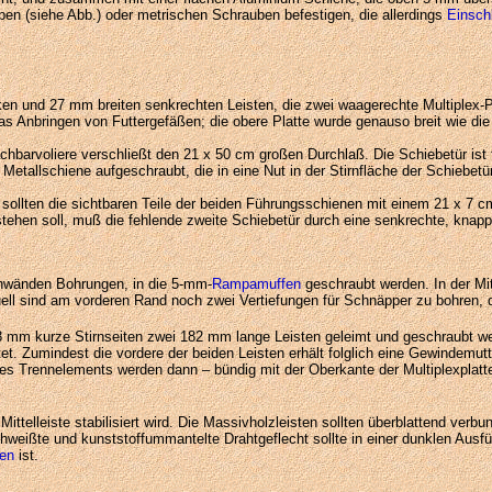
ben (siehe Abb.) oder metrischen Schrauben befestigen, die allerdings
Einsch
en und 27 mm breiten senkrechten Leisten, die zwei waagerechte Multiplex-Pl
as Anbringen von Futtergefäßen; die obere Platte wurde genauso breit wie di
achbarvoliere verschließt den 21 x 50 cm großen Durchlaß. Die Schiebetür ist
 Metallschiene aufgeschraubt, die in eine Nut in der Stirnfläche der Schiebet
 sollten die sichtbaren Teile der beiden Führungsschienen mit einem 21 x 7 
tehen soll, muß die fehlende zweite Schiebetür durch eine senkrechte, knapp 
enwänden Bohrungen, in die 5-mm-
Rampamuffen
geschraubt werden. In der Mit
ell sind am vorderen Rand noch zwei Vertiefungen für Schnäpper zu bohren, di
8 mm kurze Stirnseiten zwei 182 mm lange Leisten geleimt und geschraubt w
tet. Zumindest die vordere der beiden Leisten erhält folglich eine Gewindemutt
es Trennelements werden dann – bündig mit der Oberkante der Multiplexplatt
ttelleiste stabilisiert wird. Die Massivholzleisten sollten überblattend verb
chweißte und kunststoffummantelte Drahtgeflecht sollte in einer dunklen Ausf
ben
ist.