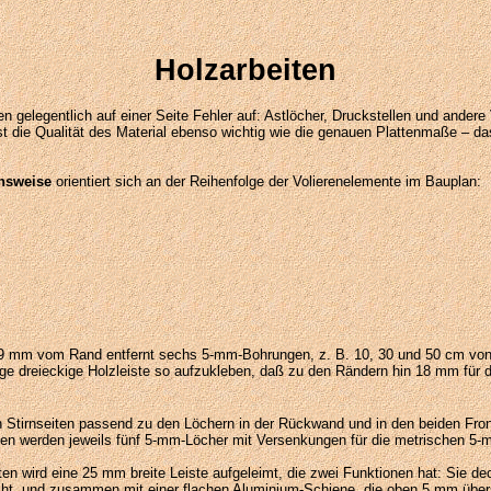
Holzarbeiten
en gelegentlich auf einer Seite Fehler auf: Astlöcher, Druckstellen und andere
st die Qualität des Material ebenso wichtig wie die genauen Plattenmaße – d
.
nsweise
orientiert sich an der Reihenfolge der Volierenelemente im Bauplan:
 9 mm vom Rand entfernt sechs 5-mm-Bohrungen, z. B. 10, 30 und 50 cm von d
ange dreieckige Holzleiste so aufzukleben, daß zu den Rändern hin 18 mm für di
n Stirnseiten passend zu den Löchern in der Rückwand und in den beiden Fro
en werden jeweils fünf 5-mm-Löcher mit Versenkungen für die metrischen 5-m
en wird eine 25 mm breite Leiste aufgeleimt, die zwei Funktionen hat: Sie d
ht, und zusammen mit einer flachen Aluminium-Schiene, die oben 5 mm übers