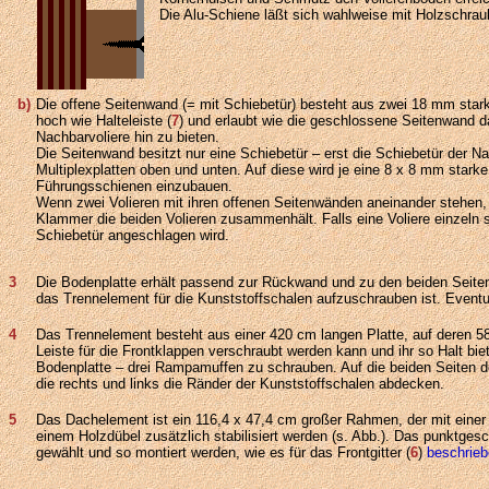
Die Alu-Schiene läßt sich wahlweise mit Holzschrau
b)
Die offene Seitenwand (= mit Schiebetür) besteht aus zwei 18 mm stark
hoch wie Halteleiste (
7
) und erlaubt wie die geschlossene Seitenwand d
Nachbarvoliere hin zu bieten.
Die Seitenwand besitzt nur eine Schiebetür – erst die Schiebetür der N
Multiplexplatten oben und unten. Auf diese wird je eine 8 x 8 mm starke
Führungsschienen einzubauen.
Wenn zwei Volieren mit ihren offenen Seitenwänden aneinander stehen,
Klammer die beiden Volieren zusammenhält. Falls eine Voliere einzeln s
Schiebetür angeschlagen wird.
3
Die Bodenplatte erhält passend zur Rückwand und zu den beiden Seit
das Trennelement für die Kunststoffschalen aufzuschrauben ist. Eventu
4
Das Trennelement besteht aus einer 420 cm langen Platte, auf deren 5
Leiste für die Frontklappen verschraubt werden kann und ihr so Halt bie
Bodenplatte – drei Rampamuffen zu schrauben. Auf die beiden Seiten d
die rechts und links die Ränder der Kunststoffschalen abdecken.
5
Das Dachelement ist ein 116,4 x 47,4 cm großer Rahmen, der mit einer Mi
einem Holzdübel zusätzlich stabilisiert werden (s. Abb.). Das punktges
gewählt und so montiert werden, wie es für das Frontgitter (
6
)
beschrie