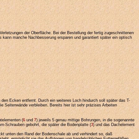
 Verletzungen der Oberfläche. Bei der Bestellung der fertig zugeschnittenen
as kann manche Nachbesserung ersparen und garantiert später ein optisch
en Ecken entfernt. Durch ein weiteres Loch hindurch soll später das T-
e Seitenwände verbleiben. Bereits hier ist sehr präzises Arbeiten
ntelementen (
6
und
7
) jeweils 5 genau mittige Bohrungen, in die sogenannte
m-Schrauben gebohrt, die später die Bodenplatte (
3
) und das Dachelement
eckt unten den Rand der Bodenschale ab und verhindert so, daß
teht, ermöglicht sie das Aufhängen von handelsüblichen Futtergefäßen.