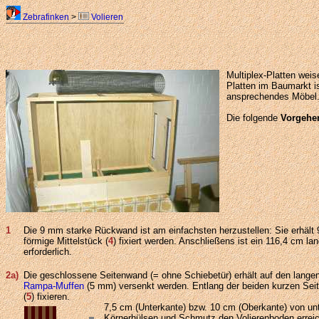
Zebrafinken
>
Volieren
Multiplex-Platten weis
Platten im Baumarkt i
ansprechendes Möbel
Die folgende
Vorgehe
1
Die 9 mm starke Rückwand ist am einfachsten herzustellen: Sie erhält
förmige Mittelstück (
4
) fixiert werden. Anschließens ist ein 116,4 cm l
erforderlich.
2a)
Die geschlossene Seitenwand (= ohne Schiebetür) erhält auf den lange
Rampa-Muffen
(5 mm) versenkt werden. Entlang der beiden kurzen Seit
(
5
) fixieren.
7,5 cm (Unterkante) bzw. 10 cm (Oberkante) von unt
Körnerhülsen und Schmutz den Volierenboden erreic