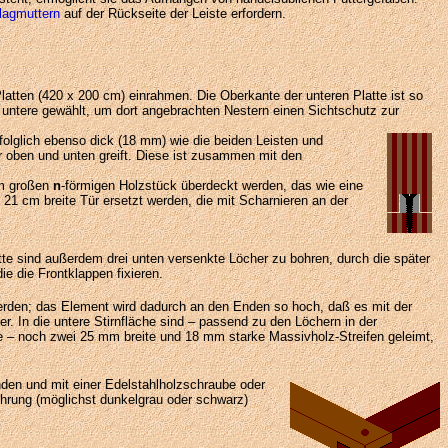
lagmuttern
auf der Rückseite der Leiste erfordern.
atten (420 x 200 cm) einrahmen. Die Oberkante der unteren Platte ist so
e untere gewählt, um dort angebrachten Nestern einen Sichtschutz zur
 folglich ebenso dick (18 mm) wie die beiden Leisten und
ür oben und unten greift. Diese ist zusammen mit den
cm großen
n
-förmigen Holzstück überdeckt werden, das wie eine
21 cm breite Tür ersetzt werden, die mit Scharnieren an der
te sind außerdem drei unten versenkte Löcher zu bohren, durch die später
e die Frontklappen fixieren.
erden; das Element wird dadurch an den Enden so hoch, daß es mit der
er. In die untere Stirnfläche sind – passend zu den Löchern in der
e – noch zwei 25 mm breite und 18 mm starke Massivholz-Streifen geleimt,
unden und mit einer Edelstahlholzschraube oder
ührung (möglichst dunkelgrau oder schwarz)