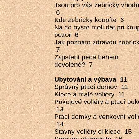
Jsou pro vás zebricky vhod
6
Kde zebricky koupíte 6
Na co byste meli dát pri kou
pozor 6
Jak poznáte zdravou zebric
7
Zajistení péce behem
dovolené? 7
Ubytování a výbava 11
Správný ptací domov 11
Klece a malé voliéry 11
Pokojové voliéry a ptací pok
13
Ptací domky a venkovní voli
14
Stavny voliéry ci klece 15
Správné stanoviste 16