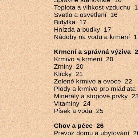
Teplota a vlhkost vzduchu 
Svetlo a osvetlení 16
Bidýlka 17
Hnízda a budky 17
Nádoby na vodu a krmení 1
Krmení a správná výziva 
Krmivo a krmení 20
Zrniny 20
Klícky 21
Zelené krmivo a ovoce 22
Plody a krmivo pro mlád'ata
Minerály a stopové prvky 2
Vitaminy 24
Písek a voda 25
Chov a péce 26
Prevoz domu a ubytování 2