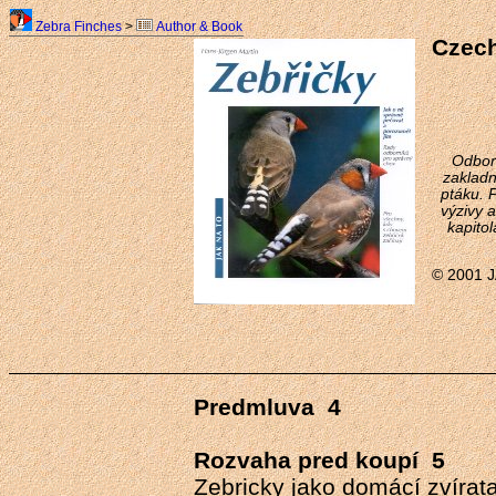
Zebra Finches
>
Author & Book
Czech
Odborn
zakladn
ptáku. 
výzivy 
kapitol
© 2001 
Predmluva 4
Rozvaha pred koupí 5
Zebricky jako domácí zvírat