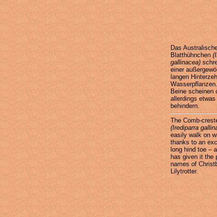
Das Australisch
Blatthühnchen
(
gallinacea)
schre
einer außergewö
langen Hinterzeh
Wasserpflanzen.
Beine scheinen 
allerdings etwas
behindern.
The Comb-crest
(Irediparra galli
easily walk on 
thanks to an exc
long hind toe – 
has given it the 
names of Christb
Lilytrotter.