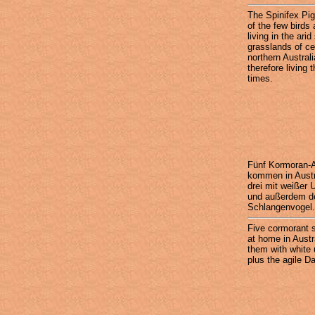
The Spinifex Pig
of the few birds
living in the arid
grasslands of ce
northern Austral
therefore living t
times.
Fünf Kormoran-A
kommen in Austra
drei mit weißer U
und außerdem de
Schlangenvogel.
Five cormorant 
at home in Austra
them with white 
plus the agile Da