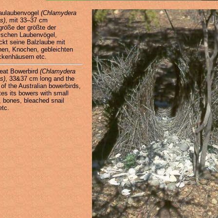
aulaubenvogel
(Chlamydera
s)
, mit 33–37 cm
größe der größte der
lischen Laubenvögel,
kt seine Balzlaube mit
hen, Knochen, gebleichten
kenhäusern etc.
eat Bowerbird
(Chlamydera
s)
, 33&37 cm long and the
 of the Australian bowerbirds,
tes its bowers with small
, bones, bleached snail
etc.