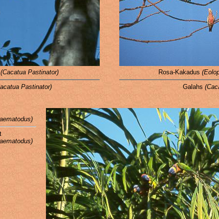
s
(Cacatua Pastinator)
Rosa-Kakadus
(Eolop
acatua Pastinator)
Galahs
(Caca
haematodus)
t
haematodus)