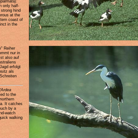
ipalmata)
.
 only half-
 strong hind
erous at the
tern coast of
inct in the
" Reiher
mmt nur in
st also auf
straliens
Jagd erfolgt
sitz als
Schreiten
(Ardea
ted to the
 northern
a. It catches
much by a
and-watch
quick walking