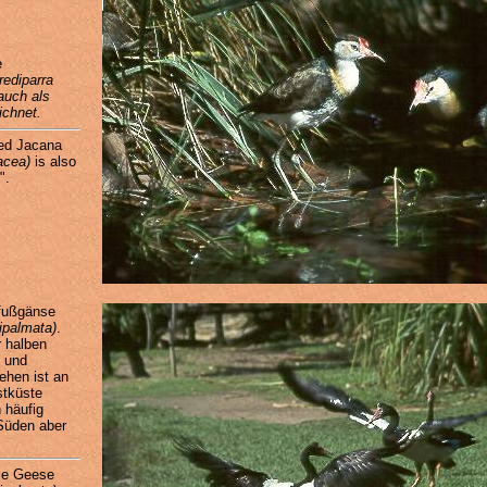
e
Irediparra
 auch als
ichnet.
ed Jacana
nacea)
is also
".
tfußgänse
ipalmata)
.
r halben
 und
zehen ist an
stküste
 häufig
 Süden aber
ie Geese