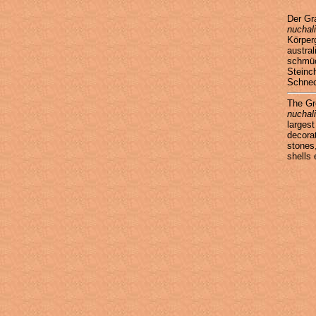
Der Gr
nuchali
Körper
austra
schmüc
Steinc
Schnec
The Gr
nuchali
largest
decora
stones
shells 