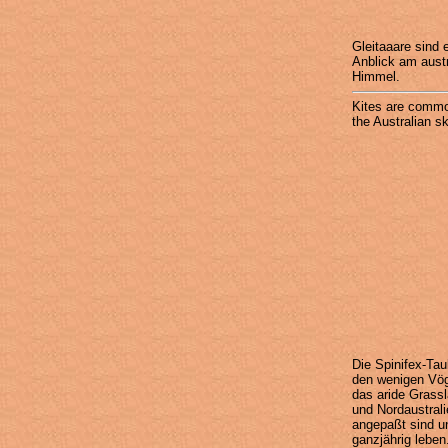
Gleitaaare sind e
Anblick am aust
Himmel.
Kites are commo
the Australian sk
Die Spinifex-Tau
den wenigen Vög
das aride Grassl
und Nordaustral
angepaßt sind u
ganzjährig leben