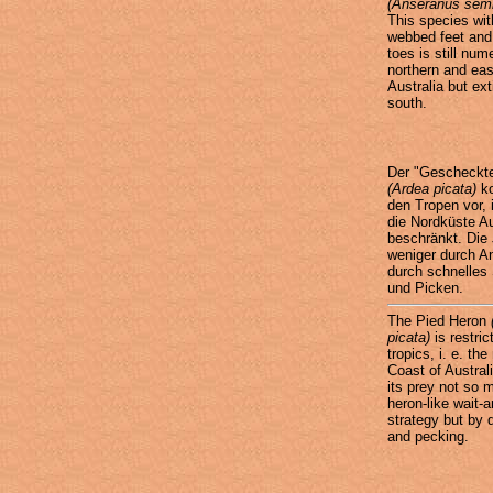
(Anseranus sem
This species with
webbed feet and
toes is still num
northern and eas
Australia but ext
south.
Der "Gescheckte
(Ardea picata)
ko
den Tropen vor, i
die Nordküste Au
beschränkt. Die 
weniger durch An
durch schnelles 
und Picken.
The Pied Heron
picata)
is restric
tropics, i. e. the
Coast of Australi
its prey not so 
heron-like wait-
strategy but by 
and pecking.