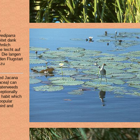
e
Irediparra
itet dank
hnlich
e leicht auf
 Die langen
den Flugstart
 zu
ed Jacana
nacea)
can
waterweeds
eptionally
a habit which
popular
ird and