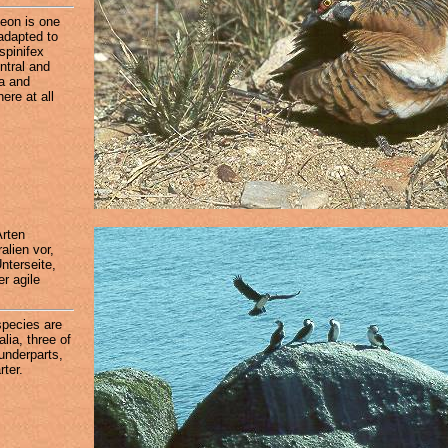
eon is one
 adapted to
 spinifex
ntral and
ia and
here at all
rten
lien vor,
nterseite,
r agile
species are
lia, three of
underparts,
rter.