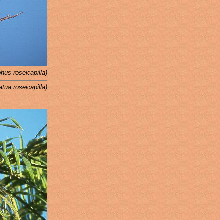
hus roseicapilla)
tua roseicapilla)