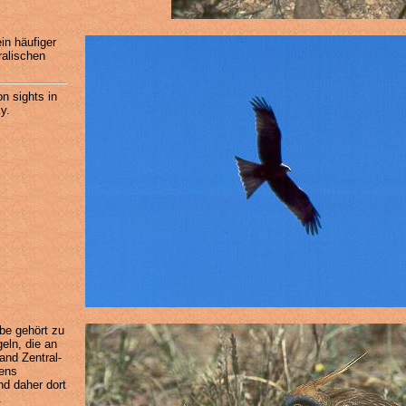
in häufiger
ralischen
n sights in
y.
be gehört zu
eln, die an
and Zentral-
iens
nd daher dort
.