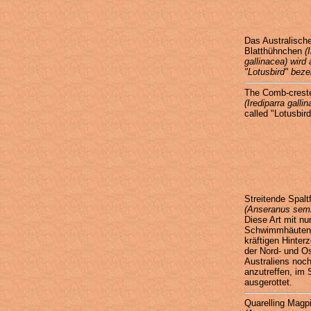
Das Australisch
Blatthühnchen
(
gallinacea) wird
"Lotusbird" beze
The Comb-crest
(Irediparra galli
called "Lotusbird
Streitende Spal
(Anseranus sem
Diese Art mit nu
Schwimmhäuten
kräftigen Hinter
der Nord- und O
Australiens noch
anzutreffen, im
ausgerottet.
Quarelling Magp