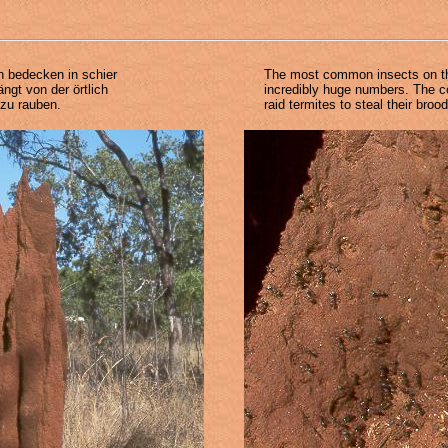
n bedecken in schier
The most common insects on the
ngt von der örtlich
incredibly huge numbers. The col
zu rauben.
raid termites to steal their brood