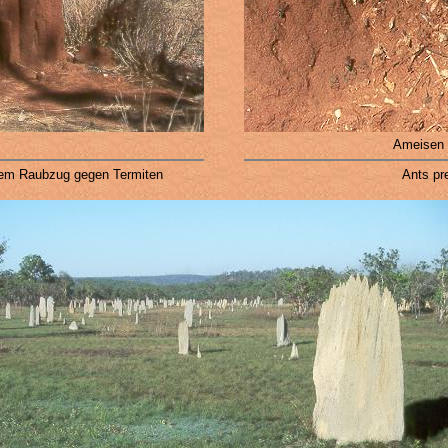
Ameisen 
nem Raubzug gegen Termiten
Ants pr