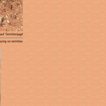
auf Termitenjagd
eying on termites